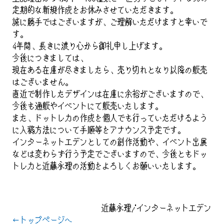
定期的な新規作成をお休みさせていただきます。
誠に勝手ではございますが、ご理解いただけますと幸いで
す。
4年間、長きに渡り心から御礼申し上げます。
今後につきましては、
現在ある在庫が尽きましたら、売り切れとなり以降の販売
はございません。
直近で制作したデザインは在庫に余裕がございますので、
今後も通販やイベントにて販売いたします。
また、ドットレカの作成を個人でも行っていただけるよう
に入稿方法について手順等をアナウンス予定です。
インターネットエデンとしての創作活動や、イベント出展
などは変わらず行う予定でございますので、今後ともドッ
トレカと近藤永理の活動をよろしくお願いいたします。
近藤永理/インターネットエデン
←トップページへ