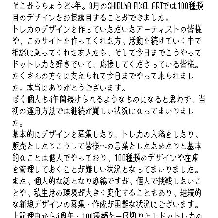
そこからちょうど4年。9月のSHIBUYA PIXEL ARTでは100種類
目のデザインをお披露目することができました。
トレカのデザインを作っていただいたアーティストの皆様
や、このサイトを作ってくれた方、活動を続けていく中で
相談に乗ってくれた友人たち、そして今日までこうやって
ドットレカを好きでいて、応援してくださっている皆様。
たくさんの方々に支えられて今日までやって来られまし
た。本当にありがとうございます。
ぼく個人も4年間続けられるようなものになると思わず、当
初の運用方法では継続が難しい状況になってまいりまし
た。
基本的にデザインを募集したり、トレカの入稿をしたり、
販売をしたりこうして皆様への言葉をしたためたりと基本
的なことは個人でやっており、100種類のデザインや在庫
を管理しておくことが難しい状況となってまいりました。
また、個人的な話となり恐縮ですが、個人で挑戦したいこ
とや、私生活の環境が大きく変化することもあり、継続的
な新規デザインの募集・作成が困難な状況にございます。
上記理由から4周年・100種類を一区切りとしドットレカの